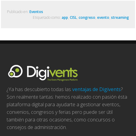
Publicado en:
Eventos
Etiquetado como:
app
,
CISL
,
congreso
,
evento
,
streaming
¿Ya has descubierto todas las
ventajas de Digivents
?
Son realmente tantas: hemos realizado con pasión ésta
plataforma digital para ayudarte a gestionar eventos,
convenios, congresos y ferias pero puede ser útil
también para otras ocasiones, como concursos o
consejos de administración.