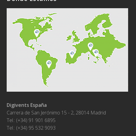
Digivents España
Carrera de San Jerónimo 15 - 2, 28014 Madrid
Tel.: (+34) 91 901 6895
Tel.: (+34) 95 532 9093