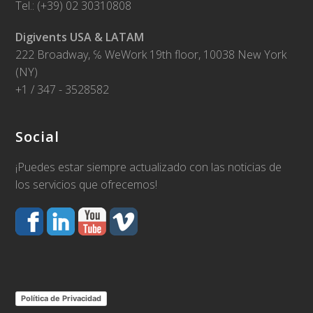
Tel.: (+39) 02 30310808
Digivents USA & LATAM
222 Broadway, ℅ WeWork 19th floor, 10038 New York
(NY)
+1 / 347 - 3528582
Social
¡Puedes estar siempre actualizado con las noticias de
los servicios que ofrecemos!
Política de Privacidad