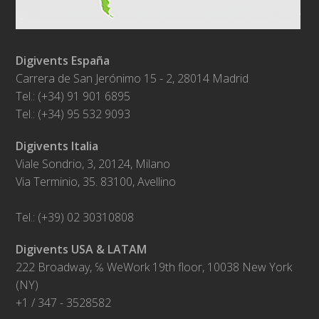
Digivents España
Carrera de San Jerónimo 15 - 2, 28014 Madrid
Tel.: (+34) 91 901 6895
Tel.: (+34) 95 532 9093
Digivents Italia
Viale Sondrio, 3, 20124, Milano
Via Terminio, 35. 83100, Avellino
Tel.: (+39) 02 30310808
Digivents USA & LATAM
222 Broadway, ℅ WeWork 19th floor, 10038 New York
(NY)
+1 / 347 - 3528582