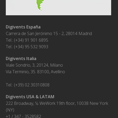
Digivents España
Carrera de San Jerónimo 15 - 2, 28014 Madrid
Tel.: (+34) 91 901 6895
Tel.: (+34) 95 532 9093
Digivents Italia
Viale Sondrio, 3, 20124, Milano
Via Terminio, 35. 83100, Avellino
Tel.: (+39) 02 30310808
Digivents USA & LATAM
222 Broadway, ℅ WeWork 19th floor, 10038 New York
(NY)
+1 / 347 - 3528582