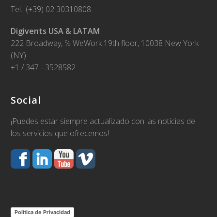
Tel.: (+39) 02 30310808
Digivents USA & LATAM
222 Broadway, ℅ WeWork 19th floor, 10038 New York
(NY)
+1 / 347 - 3528582
Social
¡Puedes estar siempre actualizado con las noticias de
los servicios que ofrecemos!
Política de Privacidad