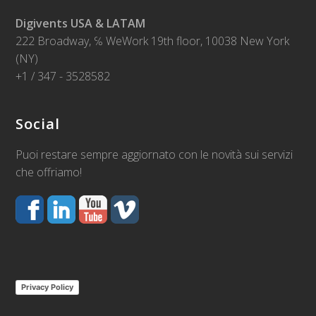
Digivents USA & LATAM
222 Broadway, ℅ WeWork 19th floor, 10038 New York
(NY)
+1 / 347 - 3528582
Social
Puoi restare sempre aggiornato con le novità sui servizi
che offriamo!
Privacy Policy