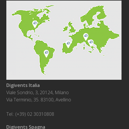
Digivents Italia
Viale Sondrio, 3, 20124, Milano
Via Terminio, 35. 83100, Avellino
Tel.: (+39) 02 30310808
Digivents Spagna