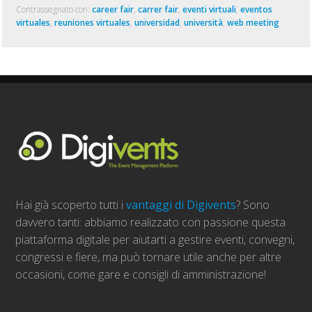
Contrassegnato con:
career fair
,
carrer fair
,
eventi virtuali
,
eventos
virtuales
,
reuniones virtuales
,
universidad
,
università
,
web meeting
Hai già scoperto tutti i
vantaggi di Digivents
? Sono
davvero tanti: abbiamo realizzato con passione questa
piattaforma digitale per aiutarti a gestire eventi, convegni,
congressi e fiere, ma può tornare utile anche per altre
occasioni, come gare e consigli di amministrazione!