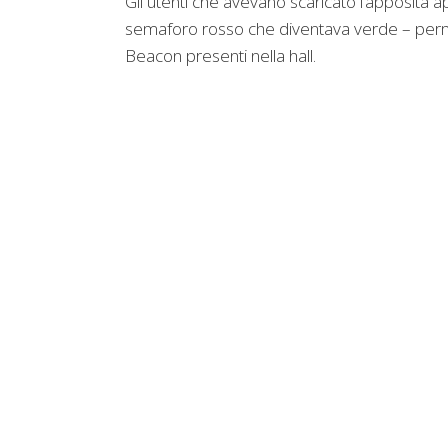
Gli utenti che avevano scaricato l’apposita a
semaforo rosso che diventava verde – permet
Beacon presenti nella hall.