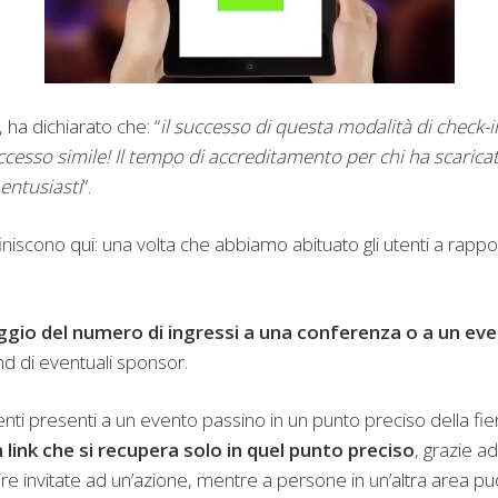
 ha dichiarato che: “
il successo di questa modalità di check-
sso simile! Il tempo di accreditamento per chi ha scaricato
 entusiasti
”.
niscono qui: una volta che abbiamo abituato gli utenti a rappor
eggio del numero di ingressi a una conferenza o a un ev
and di eventuali sponsor.
enti presenti a un evento passino in un punto preciso della fie
link che si recupera solo in quel punto preciso
, grazie a
e invitate ad un’azione, mentre a persone in un’altra area pu