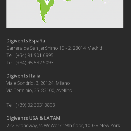
Digivents España
Carrera de San Jerónimo 15 - 2, 28014 Madrid
Tel.: (+34) 91 901 6895
Tel.: (+34) 95 532 9093
Digivents Italia
Viale Sondrio, 3, 20124, Milano
Via Terminio, 35. 83100, Avellino
Tel.: (+39) 02 30310808
Digivents USA & LATAM
222 Broadway, ℅ WeWork 19th floor, 10038 New York