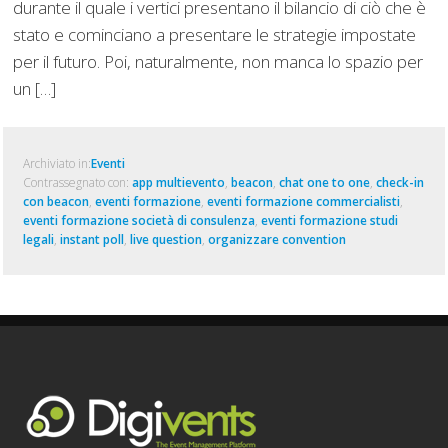
durante il quale i vertici presentano il bilancio di ciò che è
stato e cominciano a presentare le strategie impostate
per il futuro. Poi, naturalmente, non manca lo spazio per
un […]
Archiviato in:
Eventi
Contrassegnato con:
app multievento
,
beacon
,
chat one to one
,
check-in
con beacon
,
eventi formazione
,
eventi formazione commercialisti
,
eventi formazione società di consulenza
,
eventi formazione studi
legali
,
instant poll
,
live question
,
organizzare convention