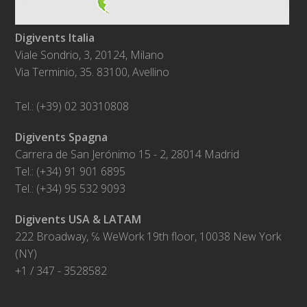
Digivents Italia
Viale Sondrio, 3, 20124, Milano
Via Terminio, 35. 83100, Avellino
Tel.: (+39) 02 30310808
Digivents Spagna
Carrera de San Jerónimo 15 - 2, 28014 Madrid
Tel.: (+34) 91 901 6895
Tel.: (+34) 95 532 9093
Digivents USA & LATAM
222 Broadway, ℅ WeWork 19th floor, 10038 New York
(NY)
+1 / 347 - 3528582