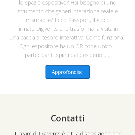
lo spazio espositivo? Hai bisogno di uno
strumento che generi interazione reale e
misurabile? Ecco Passport, il gioco
firmato Digivents che trasforma la visita in
una caccia al tesoro interattiva. Come funziona?
Ogni espositore ha un QR code unico. I
partecipanti, spinti dal desiderio […]
Approfondisci
Contatti
Il team di Digivents è a tua disposizione per