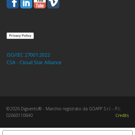
Privacy Policy
ISO/IEC 27001:2022
CSA - Cloud Star Alliance
©2026 Digivents® - Marchio registrato da GOAPP S.r.l. - P.I.:
02660110640
Credits