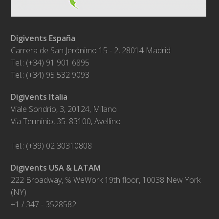
Digivents España
Carrera de San Jerónimo 15 - 2, 28014 Madrid
Tel.: (+34) 91 901 6895
Tel.: (+34) 95 532 9093
Digivents Italia
Viale Sondrio, 3, 20124, Milano
Via Terminio, 35. 83100, Avellino
Tel.: (+39) 02 30310808
Digivents USA & LATAM
222 Broadway, ℅ WeWork 19th floor, 10038 New York
(NY)
+1 / 347 - 3528582