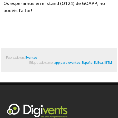
Os esperamos en el stand (O124) de GOAPP, no
podéis faltar!
Publicado en:
Eventos
Etiquetado como:
app para eventos
,
España
,
EuBea
,
IBTM