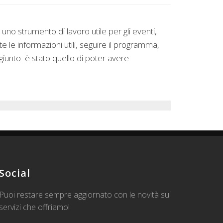
no strumento di lavoro utile per gli eventi,
 le informazioni utili, seguire il programma,
aggiunto è stato quello di poter avere
Social
Puoi restare sempre aggiornato con le novità sui
servizi che offriamo!