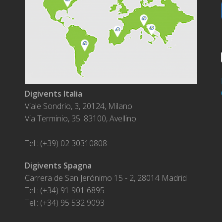
Digivents Italia
Viale Sondrio, 3, 20124, Milano
Via Terminio, 35. 83100, Avellino
Tel.: (+39) 02 30310808
Digivents Spagna
Carrera de San Jerónimo 15 - 2, 28014 Madrid
Tel.: (+34) 91 901 6895
Tel.: (+34) 95 532 9093