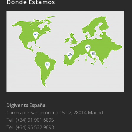
Dónde Estamos
Digivents España
Carrera de San Jerónimo 15 - 2, 28014 Madrid
Tel.: (+34) 91 901 6895
Tel.: (+34) 95 532 9093