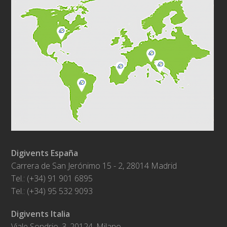
Digivents España
Carrera de San Jerónimo 15 - 2, 28014 Madrid
Tel.: (+34) 91 901 6895
Tel.: (+34) 95 532 9093
Digivents Italia
Viale Sondrio, 3, 20124, Milano